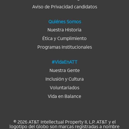
u
u
u
u
u
e
e
e
e
Aviso de Privacidad candidatos
e
v
v
v
v
v
a
a
a
a
a
.
.
.
.
.
Quiénes Somos
Nuestra Historia
Ética y Cumplimiento
Programas Institucionales
#VidaEnATT
Nuestra Gente
Inclusión y Cultura
Voluntariados
Vida en Balance
© 2026 AT&T Intellectual Property II, L.P. AT&T y el
logotipo del Globo son marcas registradas a nombre