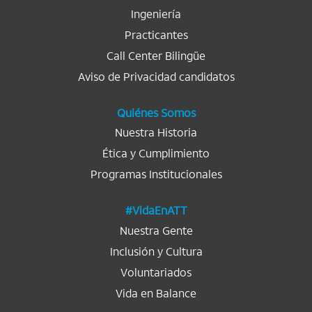
s
t
t
t
t
t
Ingeniería
a
a
a
a
a
ñ
ñ
ñ
ñ
ñ
Practicantes
a
a
a
a
a
n
n
n
n
Call Center Bilingüe
n
u
u
u
u
u
e
e
e
e
Aviso de Privacidad candidatos
e
v
v
v
v
v
a
a
a
a
a
.
.
.
.
.
Quiénes Somos
Nuestra Historia
Ética y Cumplimiento
Programas Institucionales
#VidaEnATT
Nuestra Gente
Inclusión y Cultura
Voluntariados
Vida en Balance