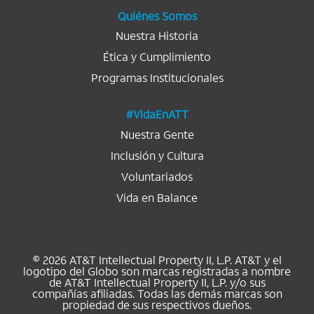
a
.
.
.
.
.
Quiénes Somos
Nuestra Historia
Ética y Cumplimiento
Programas Institucionales
#VidaEnATT
Nuestra Gente
Inclusión y Cultura
Voluntariados
Vida en Balance
© 2026 AT&T Intellectual Property II, L.P. AT&T y el
logotipo del Globo son marcas registradas a nombre
de AT&T Intellectual Property II, L.P. y/o sus
compañías afiliadas. Todas las demás marcas son
propiedad de sus respectivos dueños.