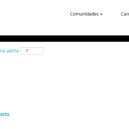
Buscar por ubicación
Comunidades
Car
na alerta:
erto.