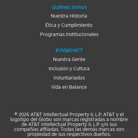
a
.
.
.
.
.
Quiénes Somos
Nuestra Historia
Ética y Cumplimiento
Programas Institucionales
#VidaEnATT
Nuestra Gente
Inclusión y Cultura
Voluntariados
Vida en Balance
© 2026 AT&T Intellectual Property II, L.P. AT&T y el
logotipo del Globo son marcas registradas a nombre
de AT&T Intellectual Property II, L.P. y/o sus
compañías afiliadas. Todas las demás marcas son
propiedad de sus respectivos dueños.