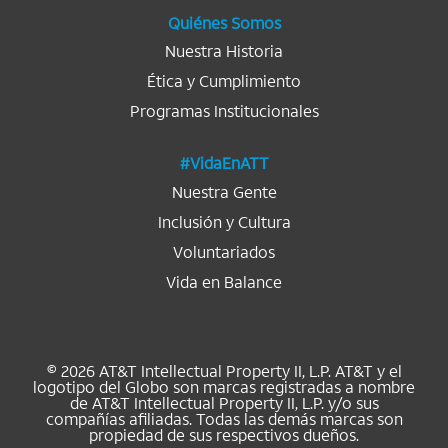
a
.
.
.
.
.
Quiénes Somos
Nuestra Historia
Ética y Cumplimiento
Programas Institucionales
#VidaEnATT
Nuestra Gente
Inclusión y Cultura
Voluntariados
Vida en Balance
© 2026 AT&T Intellectual Property II, L.P. AT&T y el
logotipo del Globo son marcas registradas a nombre
de AT&T Intellectual Property II, L.P. y/o sus
compañías afiliadas. Todas las demás marcas son
propiedad de sus respectivos dueños.