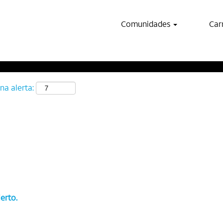
Buscar por ubicación
Comunidades
Car
na alerta:
erto.