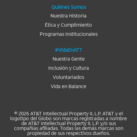
a
.
.
.
.
.
Quiénes Somos
Nuestra Historia
Ética y Cumplimiento
Programas Institucionales
#VidaEnATT
Nuestra Gente
Inclusión y Cultura
Voluntariados
Vida en Balance
© 2026 AT&T Intellectual Property II, L.P. AT&T y el
logotipo del Globo son marcas registradas a nombre
de AT&T Intellectual Property II, L.P. y/o sus
compañías afiliadas. Todas las demás marcas son
propiedad de sus respectivos dueños.