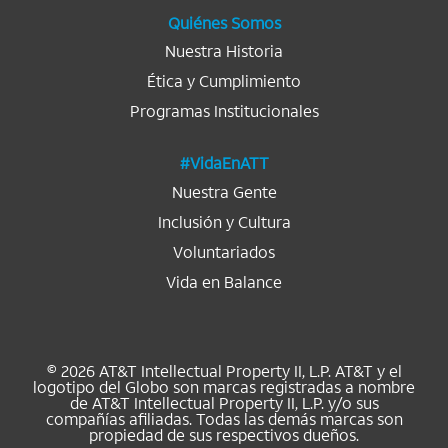
a
.
.
.
.
.
Quiénes Somos
Nuestra Historia
Ética y Cumplimiento
Programas Institucionales
#VidaEnATT
Nuestra Gente
Inclusión y Cultura
Voluntariados
Vida en Balance
© 2026 AT&T Intellectual Property II, L.P. AT&T y el
logotipo del Globo son marcas registradas a nombre
de AT&T Intellectual Property II, L.P. y/o sus
compañías afiliadas. Todas las demás marcas son
propiedad de sus respectivos dueños.