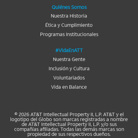
a
.
.
.
.
.
Quiénes Somos
Nuestra Historia
Ética y Cumplimiento
Programas Institucionales
#VidaEnATT
Nuestra Gente
Inclusión y Cultura
Voluntariados
Vida en Balance
© 2026 AT&T Intellectual Property II, L.P. AT&T y el
logotipo del Globo son marcas registradas a nombre
de AT&T Intellectual Property II, L.P. y/o sus
compañías afiliadas. Todas las demás marcas son
propiedad de sus respectivos dueños.