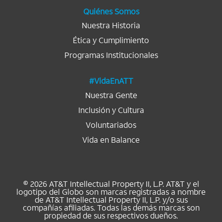
a
.
.
.
.
.
Quiénes Somos
Nuestra Historia
Ética y Cumplimiento
Programas Institucionales
#VidaEnATT
Nuestra Gente
Inclusión y Cultura
Voluntariados
Vida en Balance
© 2026 AT&T Intellectual Property II, L.P. AT&T y el
logotipo del Globo son marcas registradas a nombre
de AT&T Intellectual Property II, L.P. y/o sus
compañías afiliadas. Todas las demás marcas son
propiedad de sus respectivos dueños.