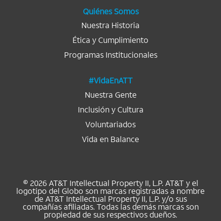
a
.
.
.
.
.
Quiénes Somos
Nuestra Historia
Ética y Cumplimiento
Programas Institucionales
#VidaEnATT
Nuestra Gente
Inclusión y Cultura
Voluntariados
Vida en Balance
© 2026 AT&T Intellectual Property II, L.P. AT&T y el
logotipo del Globo son marcas registradas a nombre
de AT&T Intellectual Property II, L.P. y/o sus
compañías afiliadas. Todas las demás marcas son
propiedad de sus respectivos dueños.